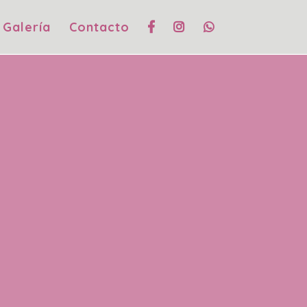
Galería
Contacto