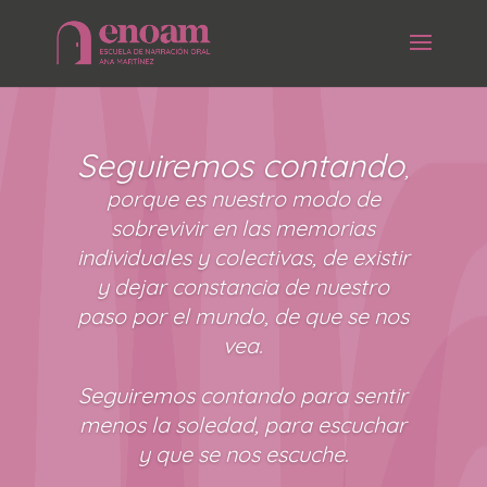
Seguiremos contando
,
porque es nuestro modo de
sobrevivir en las memorias
individuales y colectivas, de existir
y dejar constancia de nuestro
paso por el mundo, de que se nos
vea.
Seguiremos contando para sentir
menos la soledad, para escuchar
y que se nos escuche.