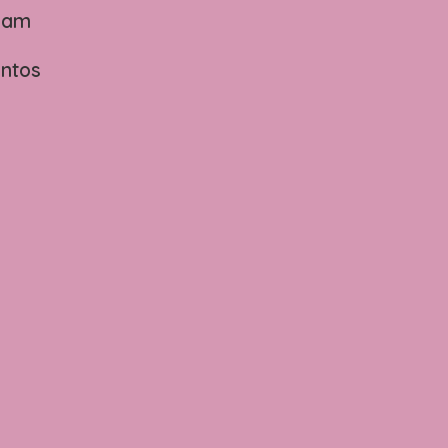
oam
ntos