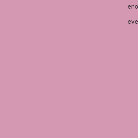
en
eve